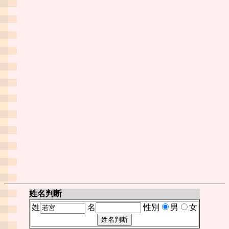
姓名判断
姓
名
性別
男
女