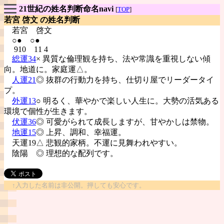
21世紀の姓名判断命名navi
[
TOP
]
若宮 啓文 の姓名判断
若宮
啓文
○● ○●
910 11 4
総運34
× 異質な倫理観を持ち、法や常識を重視しない傾
向。地道に。家庭運△。
人運21
◎ 抜群の行動力を持ち、仕切り屋でリーダータイ
プ。
外運13
○ 明るく、華やかで楽しい人生に。大勢の活気ある
環境で個性が生きます。
伏運36
◎ 可愛がられて成長しますが、甘やかしは禁物。
地運15
◎ 上昇、調和、幸福運。
天運19△ 悲観的家柄。不運に見舞われやすい。
陰陽
◎ 理想的な配列です。
↑入力した名前は非公開。押しても安心です。