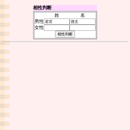
相性判断
姓
名
男性
女性