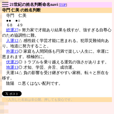
21世紀の姓名判断命名navi
[
TOP
]
寺門 仁美 の姓名判断
寺門
仁美
●● ●○
6 8 4 9
総運27
○ 努力家で才能あり結果を残すが、強すぎる自尊心
のため協調性に難。
人運12
△ 感性鋭く学芸才能に恵まれる。犯罪災難傾向あ
り。地道に努力すること。
外運15
◎ 家庭も人間関係も円満で楽しい人生に。幸運に
恵まれます。積極的に。
伏運25
◎ トラブルを乗り越える運気の強さがあります。
地運13
◎ 才知、学芸、弁舌、成功運。
天運14△ 負の影響を受け継ぎやすい家柄。転々と所在を
移す。
陰陽
□ 悪くはない配列です。
↑入力した名前は非公開。押しても安心です。