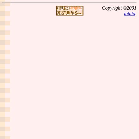
Copyright ©2001
tatuta
.