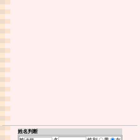
姓名判断
姓
名
性別
男
女