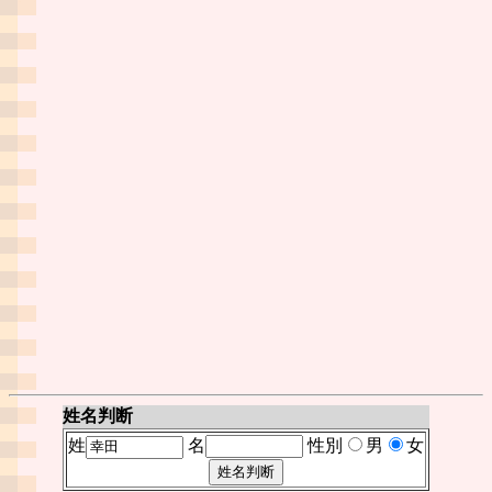
姓名判断
姓
名
性別
男
女