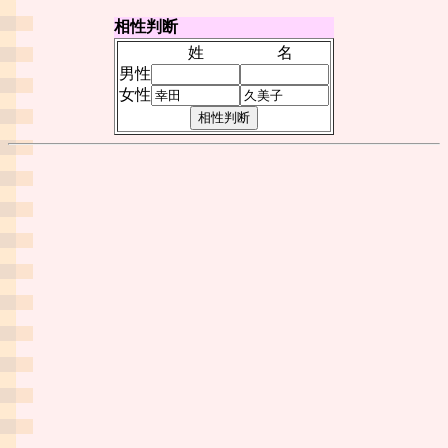
相性判断
姓
名
男性
女性