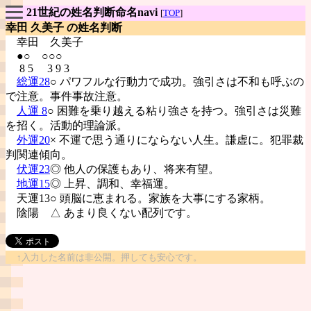
21世紀の姓名判断命名navi
[
TOP
]
幸田 久美子 の姓名判断
幸田
久美子
●○ ○○○
8 5 3 9 3
総運28
○ パワフルな行動力で成功。強引さは不和も呼ぶの
で注意。事件事故注意。
人運 8
○ 困難を乗り越える粘り強さを持つ。強引さは災難
を招く。活動的理論派。
外運20
× 不運で思う通りにならない人生。謙虚に。犯罪裁
判関連傾向。
伏運23
◎ 他人の保護もあり、将来有望。
地運15
◎ 上昇、調和、幸福運。
天運13○ 頭脳に恵まれる。家族を大事にする家柄。
陰陽
△ あまり良くない配列です。
↑入力した名前は非公開。押しても安心です。