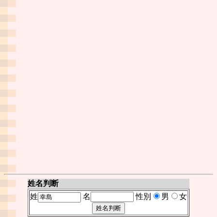
姓名判断
姓
名
性別
男
女