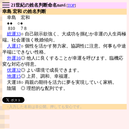
21世紀の姓名判断命名navi
[
TOP
]
幸島 宏和 の姓名判断
幸島
宏和
●● ○●
810 7 8
総運33
○ 自己顕示欲強く、大成功を掴むか非運の人生両極
端。社会運強く晩婚傾向。
人運17
○ 個性を活かす努力家。協調性に注意。何事も中途
半端にできない性格。
外運16
◎ 他人に良くすることが幸運を呼びます。臨機応
変な対応が得意。
伏運32
◎ よい環境で成長できます。
地運15
◎ 上昇、調和、幸福運。
天運18○ 両親の期待を活力に夢を実現していく家柄。
陰陽
◎ 理想的な配列です。
↑入力した名前は非公開。押しても安心です。