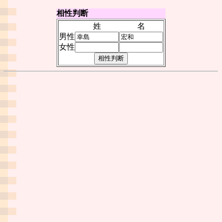
相性判断
姓
名
男性
女性