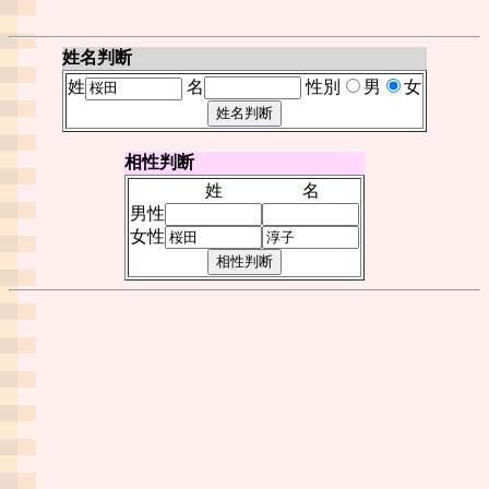
姓名判断
姓
名
性別
男
女
相性判断
姓
名
男性
女性