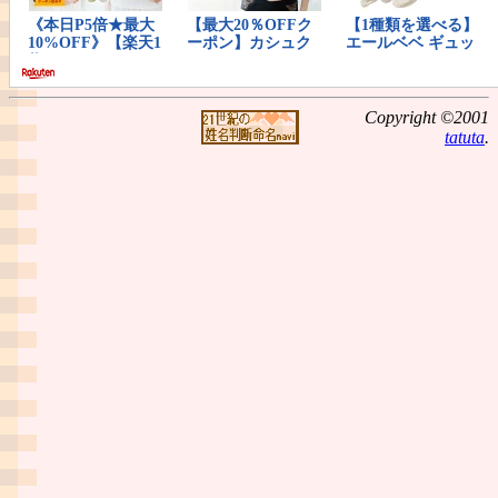
Copyright ©2001
tatuta
.