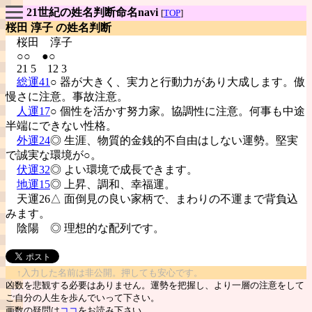
21世紀の姓名判断命名navi
[
TOP
]
桜田 淳子 の姓名判断
桜田
淳子
○○ ●○
21 5 12 3
総運41
○ 器が大きく、実力と行動力があり大成します。傲
慢さに注意。事故注意。
人運17
○ 個性を活かす努力家。協調性に注意。何事も中途
半端にできない性格。
外運24
◎ 生涯、物質的金銭的不自由はしない運勢。堅実
で誠実な環境が○。
伏運32
◎ よい環境で成長できます。
地運15
◎ 上昇、調和、幸福運。
天運26△ 面倒見の良い家柄で、まわりの不運まで背負込
みます。
陰陽
◎ 理想的な配列です。
↑入力した名前は非公開。押しても安心です。
凶数を悲観する必要はありません。運勢を把握し、より一層の注意をして
ご自分の人生を歩んでいって下さい。
画数の疑問は
ココ
をお読み下さい。