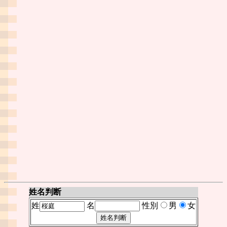
姓名判断
姓
名
性別
男
女