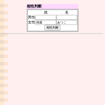
相性判断
姓
名
男性
女性