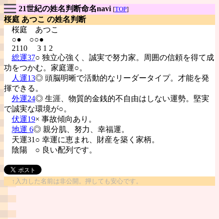
21世紀の姓名判断命名navi
[
TOP
]
桜庭 あつこ の姓名判断
桜庭
あつこ
○● ○○●
2110 3 1 2
総運37
○ 独立心強く、誠実で努力家。周囲の信頼を得て成
功をつかむ。家庭運○。
人運13
◎ 頭脳明晰で活動的なリーダータイプ。才能を発
揮できる。
外運24
◎ 生涯、物質的金銭的不自由はしない運勢。堅実
で誠実な環境が○。
伏運19
× 事故傾向あり。
地運 6
◎ 親分肌、努力、幸福運。
天運31○ 幸運に恵まれ、財産を築く家柄。
陰陽
○ 良い配列です。
↑入力した名前は非公開。押しても安心です。