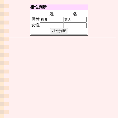
相性判断
姓
名
男性
女性