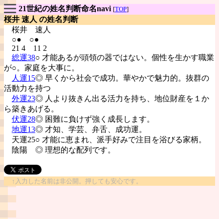
21世紀の姓名判断命名navi
[
TOP
]
桜井 速人 の姓名判断
桜井
速人
○● ○●
21 4 11 2
総運38
○ 才能あるが頭領の器ではない。個性を生かす職業
が○。家庭を大事に。
人運15
◎ 早くから社会で成功。華やかで魅力的。抜群の
活動力を持つ
外運23
◎ 人より抜きん出る活力を持ち、地位財産を１か
ら築きあげる。
伏運28
◎ 困難に負けず強く成長します。
地運13
◎ 才知、学芸、弁舌、成功運。
天運25○ 才能に恵まれ、派手好みで注目を浴びる家柄。
陰陽
◎ 理想的な配列です。
↑入力した名前は非公開。押しても安心です。