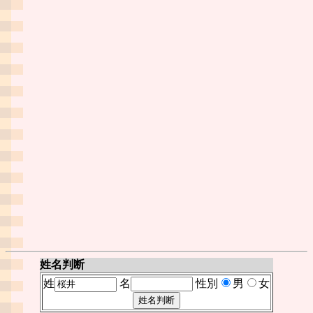
姓名判断
姓
名
性別
男
女