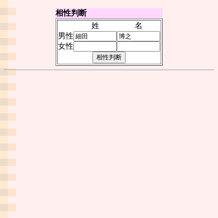
相性判断
姓
名
男性
女性