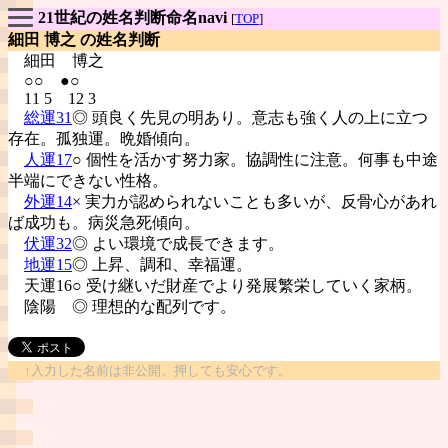
21世紀の姓名判断命名navi
[
TOP
]
細田 博之 の姓名判断
細田
博之
○○ ●○
11 5 12 3
総運31
◎ 頭良く先見の明あり。意志も強く人の上に立つ
存在。孤独運。晩婚傾向。
人運17
○ 個性を活かす努力家。協調性に注意。何事も中途
半端にできない性格。
外運14
× 実力が認められないことも多いが、反骨心があれ
ば成功も。病災急死傾向。
伏運32
◎ よい環境で成長できます。
地運15
◎ 上昇、調和、幸福運。
天運16○ 受け継いだ財産でより発展繁栄していく家柄。
陰陽
◎ 理想的な配列です。
↑入力した名前は非公開。押しても安心です。