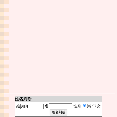
姓名判断
姓
名
性別
男
女