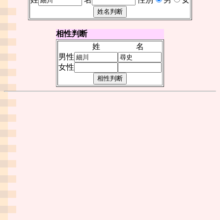
相性判断
姓
名
男性
女性