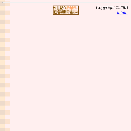
Copyright ©2001
tatuta
.