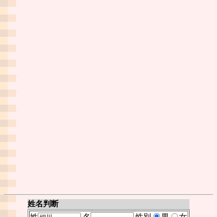
姓名判断
姓
名
性別
男
女