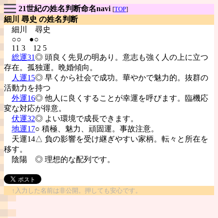
21世紀の姓名判断命名navi
[
TOP
]
細川 尋史 の姓名判断
細川
尋史
○○ ●○
11 3 12 5
総運31
◎ 頭良く先見の明あり。意志も強く人の上に立つ
存在。孤独運。晩婚傾向。
人運15
◎ 早くから社会で成功。華やかで魅力的。抜群の
活動力を持つ
外運16
◎ 他人に良くすることが幸運を呼びます。臨機応
変な対応が得意。
伏運32
◎ よい環境で成長できます。
地運17
○ 積極、魅力、頑固運。事故注意。
天運14△ 負の影響を受け継ぎやすい家柄。転々と所在を
移す。
陰陽
◎ 理想的な配列です。
↑入力した名前は非公開。押しても安心です。