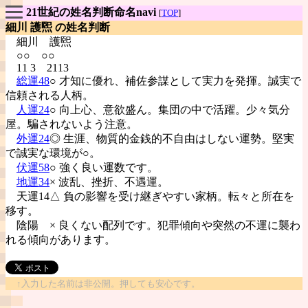
21世紀の姓名判断命名navi
[
TOP
]
細川 護煕 の姓名判断
細川
護煕
○○ ○○
11 3 2113
総運48
○ 才知に優れ、補佐参謀として実力を発揮。誠実で
信頼される人柄。
人運24
○ 向上心、意欲盛ん。集団の中で活躍。少々気分
屋。騙されないよう注意。
外運24
◎ 生涯、物質的金銭的不自由はしない運勢。堅実
で誠実な環境が○。
伏運58
○ 強く良い運数です。
地運34
× 波乱、挫折、不遇運。
天運14△ 負の影響を受け継ぎやすい家柄。転々と所在を
移す。
陰陽
× 良くない配列です。犯罪傾向や突然の不運に襲わ
れる傾向があります。
↑入力した名前は非公開。押しても安心です。