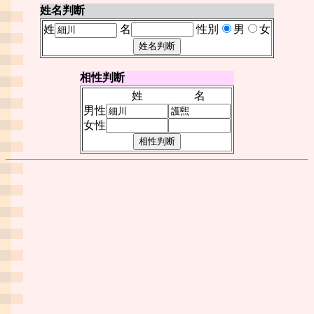
姓名判断
姓
名
性別
男
女
相性判断
姓
名
男性
女性