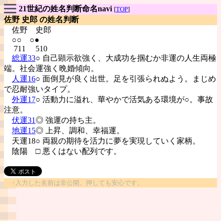
21世紀の姓名判断命名navi
[
TOP
]
佐野 史郎 の姓名判断
佐野
史郎
○○ ○●
711 510
総運33
○ 自己顕示欲強く、大成功を掴むか非運の人生両極
端。社会運強く晩婚傾向。
人運16
○ 面倒見が良く出世。足を引張られぬよう。まじめ
で忍耐強いタイプ。
外運17
○ 活動力に溢れ、華やかで活気ある環境が○。事故
注意。
伏運31
◎ 強運の持ち主。
地運15
◎ 上昇、調和、幸福運。
天運18○ 両親の期待を活力に夢を実現していく家柄。
陰陽
□ 悪くはない配列です。
↑入力した名前は非公開。押しても安心です。