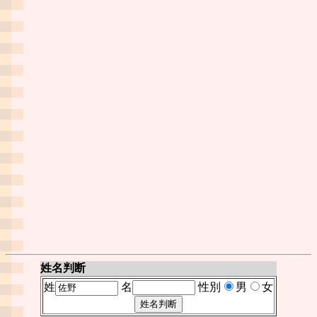
姓名判断
姓
名
性別
男
女