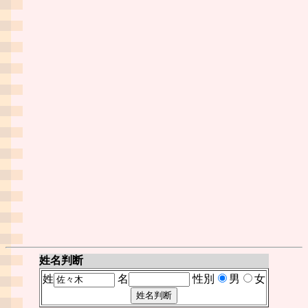
姓名判断
姓
名
性別
男
女