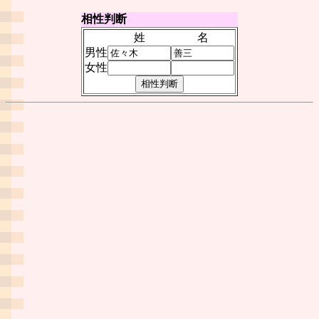
相性判断
姓
名
男性
女性