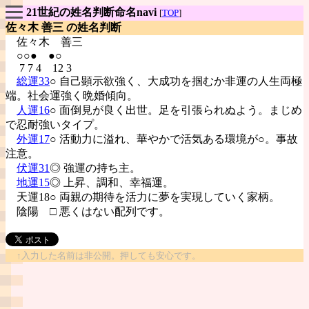
21世紀の姓名判断命名navi
[
TOP
]
佐々木 善三 の姓名判断
佐々木
善三
○○● ●○
7 7 4 12 3
総運33
○ 自己顕示欲強く、大成功を掴むか非運の人生両極
端。社会運強く晩婚傾向。
人運16
○ 面倒見が良く出世。足を引張られぬよう。まじめ
で忍耐強いタイプ。
外運17
○ 活動力に溢れ、華やかで活気ある環境が○。事故
注意。
伏運31
◎ 強運の持ち主。
地運15
◎ 上昇、調和、幸福運。
天運18○ 両親の期待を活力に夢を実現していく家柄。
陰陽
□ 悪くはない配列です。
↑入力した名前は非公開。押しても安心です。