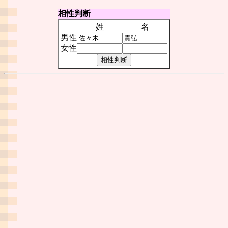
相性判断
姓
名
男性
女性