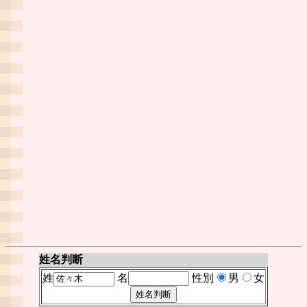
姓名判断
姓
名
性別
男
女