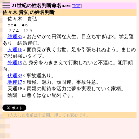
21世紀の姓名判断命名navi
[
TOP
]
佐々木 貴弘 の姓名判断
佐々木
貴弘
○○● ●○
7 7 4 12 5
総運35
○ おだやかで円満な人生。目立ちすぎは×。学芸運
あり。結婚運◎。
人運16
○ 面倒見が良く出世。足を引張られぬよう。まじめ
で忍耐強いタイプ。
外運19
△ 身分をわきまえて行動しないと不運に。犯罪傾
向。
伏運33
× 事故運あり。
地運17
○ 積極、魅力、頑固運。事故注意。
天運18○ 両親の期待を活力に夢を実現していく家柄。
陰陽
□ 悪くはない配列です。
↑入力した名前は非公開。押しても安心です。