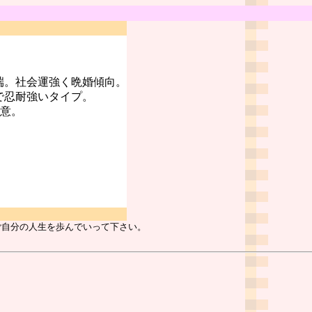
端。社会運強く晩婚傾向。
で忍耐強いタイプ。
注意。
ご自分の人生を歩んでいって下さい。