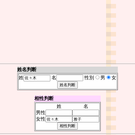
姓名判断
姓
名
性別
男
女
相性判断
姓
名
男性
女性