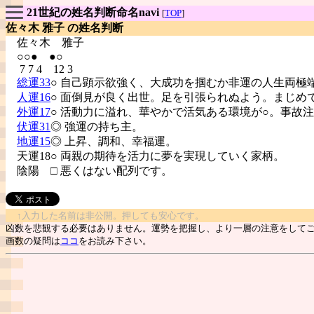
21世紀の姓名判断命名navi
[
TOP
]
佐々木 雅子 の姓名判断
佐々木
雅子
○○● ●○
7 7 4 12 3
総運33
○ 自己顕示欲強く、大成功を掴むか非運の人生両極
人運16
○ 面倒見が良く出世。足を引張られぬよう。まじめ
外運17
○ 活動力に溢れ、華やかで活気ある環境が○。事故
伏運31
◎ 強運の持ち主。
地運15
◎ 上昇、調和、幸福運。
天運18○ 両親の期待を活力に夢を実現していく家柄。
陰陽
□ 悪くはない配列です。
↑入力した名前は非公開。押しても安心です。
凶数を悲観する必要はありません。運勢を把握し、より一層の注意をして
画数の疑問は
ココ
をお読み下さい。