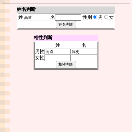
姓名判断
姓
名
性別
男
女
相性判断
姓
名
男性
女性