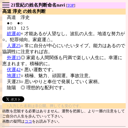
21世紀の姓名判断命名navi
[
TOP
]
高道 淳史 の姓名判断
高道
淳史
●○ ●○
1013 12 5
総運40
× 才能あるが人望なし。波乱の人生。地道な努力が
○。犯罪傾向。家庭運△。
人運25
○ 常に自分が中心にいたいタイプ。能力はあるので
協調性に注意すれば吉。
外運15
◎ 家庭も人間関係も円満で楽しい人生に。幸運に
恵まれます。積極的に。
伏運42
× 悪い運数です。
地運17
○ 積極、魅力、頑固運。事故注意。
天運23○ 思いやりと奉仕で発展していく家柄。
陰陽
◎ 理想的な配列です。
↑入力した名前は非公開。押しても安心です。
凶数を悲観する必要はありません。運勢を把握し、より一層の注意をして
ご自分の人生を歩んでいって下さい。
画数の疑問は
ココ
をお読み下さい。