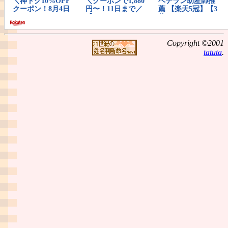
Copyright ©2001
tatuta
.