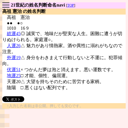
21世紀の姓名判断命名navi
[
TOP
]
高祖 憲治 の姓名判断
高祖
憲治
●● ●○
1010 16 9
総運45
◎ 誠実で、地味だが堅実な人生。困難に遭うが切
りぬけられる。家庭運○。
人運26
△ 魅力があり情熱家。酒や異性に溺れがちなので
注意。
外運19
△ 身分をわきまえて行動しないと不運に。犯罪傾
向。
伏運51
× つかんだ夢は泡と消えます。悪い運数です。
地運25
□ 才能、個性、偏屈運。
天運20△ 大望を持ちそのために苦労する家柄。
陰陽
□ 悪くはない配列です。
↑入力した名前は非公開。押しても安心です。