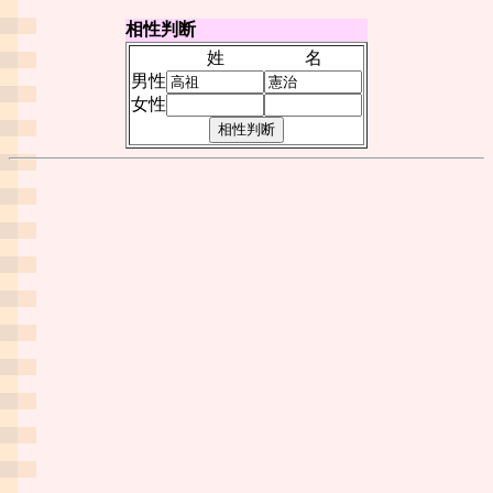
相性判断
姓
名
男性
女性