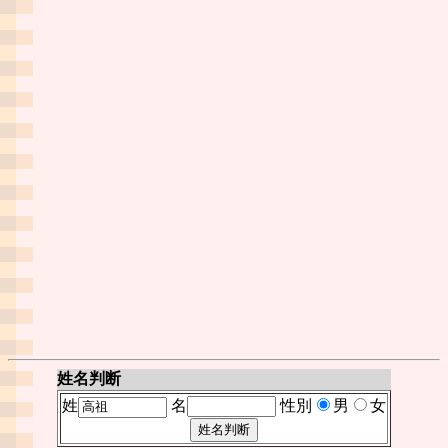
姓名判断
姓
名
性別
男
女