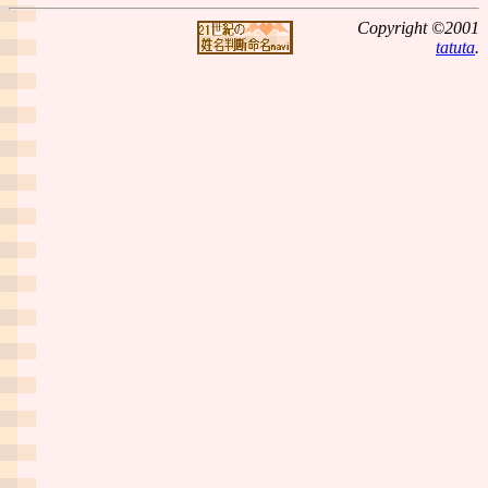
Copyright ©2001
tatuta
.