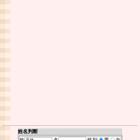
姓名判断
姓
名
性別
男
女