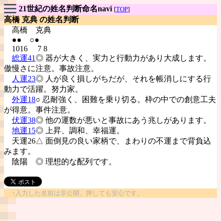
21世紀の姓名判断命名navi
[
TOP
]
高橋 克典 の姓名判断
高橋
克典
●● ○●
1016 7 8
総運41
◎ 器が大きく、実力と行動力があり大成します。
傲慢さに注意。事故注意。
人運23
◎ 人が良く損しがちだが、それを帳消しにする行
動力で活躍。努力家。
外運18
○ 忍耐強く、困難を乗り切る。枠の中での創意工夫
が得意。事件注意。
伏運38
◎ 他の運数が悪いと事故にあう兆しがあります。
地運15
◎ 上昇、調和、幸福運。
天運26△ 面倒見の良い家柄で、まわりの不運まで背負込
みます。
陰陽
◎ 理想的な配列です。
↑入力した名前は非公開。押しても安心です。