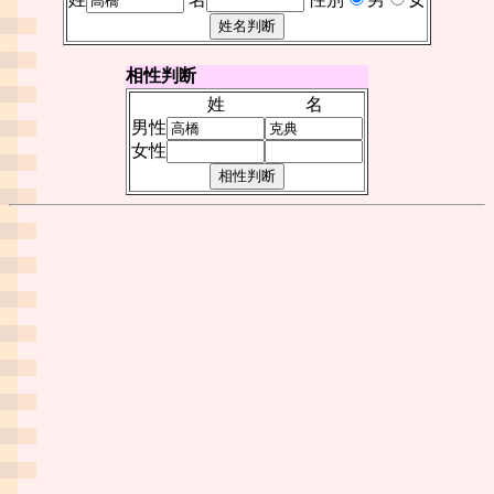
相性判断
姓
名
男性
女性