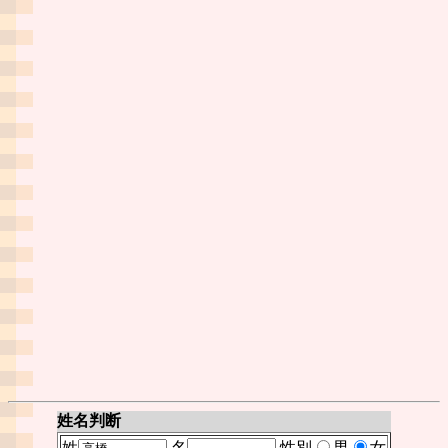
姓名判断
姓
名
性別
男
女