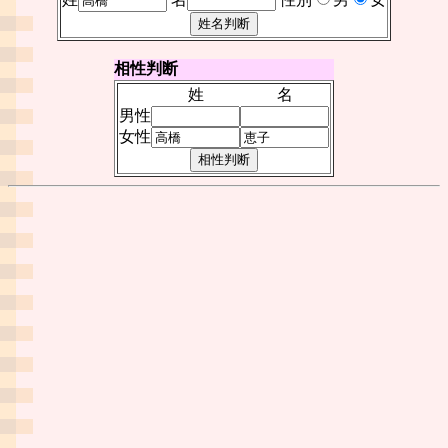
相性判断
姓
名
男性
女性