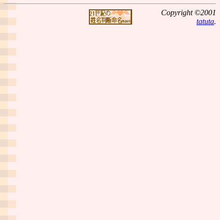
Copyright ©2001
tatuta
.