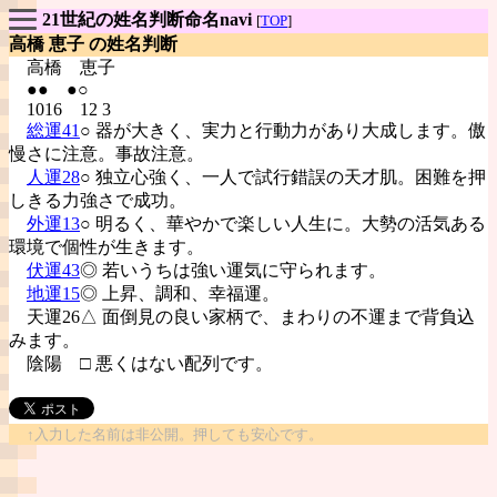
21世紀の姓名判断命名navi
[
TOP
]
高橋 恵子 の姓名判断
高橋
恵子
●● ●○
1016 12 3
総運41
○ 器が大きく、実力と行動力があり大成します。傲
慢さに注意。事故注意。
人運28
○ 独立心強く、一人で試行錯誤の天才肌。困難を押
しきる力強さで成功。
外運13
○ 明るく、華やかで楽しい人生に。大勢の活気ある
環境で個性が生きます。
伏運43
◎ 若いうちは強い運気に守られます。
地運15
◎ 上昇、調和、幸福運。
天運26△ 面倒見の良い家柄で、まわりの不運まで背負込
みます。
陰陽
□ 悪くはない配列です。
↑入力した名前は非公開。押しても安心です。