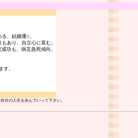
める。結婚運○。
性もあり、自立心に富む。
ば成功も。病災急死傾向。
ます。
ご自分の人生を歩んでいって下さい。