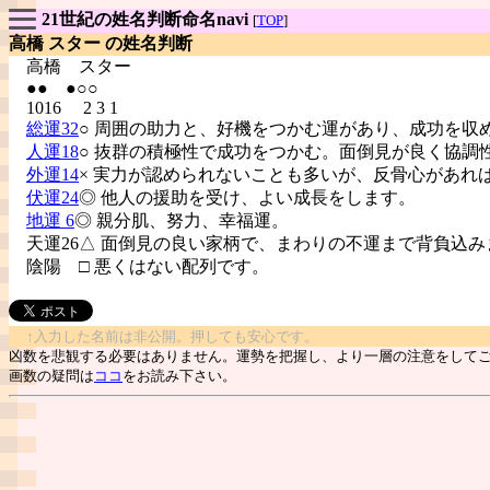
21世紀の姓名判断命名navi
[
TOP
]
高橋 スター の姓名判断
高橋
スター
●● ●○○
1016 2 3 1
総運32
○ 周囲の助力と、好機をつかむ運があり、成功を収
人運18
○ 抜群の積極性で成功をつかむ。面倒見が良く協調
外運14
× 実力が認められないことも多いが、反骨心があれ
伏運24
◎ 他人の援助を受け、よい成長をします。
地運 6
◎ 親分肌、努力、幸福運。
天運26△ 面倒見の良い家柄で、まわりの不運まで背負込み
陰陽
□ 悪くはない配列です。
↑入力した名前は非公開。押しても安心です。
凶数を悲観する必要はありません。運勢を把握し、より一層の注意をして
画数の疑問は
ココ
をお読み下さい。