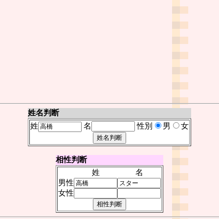
姓名判断
姓
名
性別
男
女
相性判断
姓
名
男性
女性