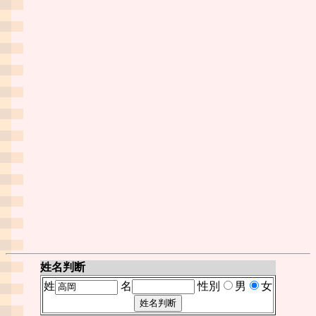
姓名判断
姓
名
性別
男
女