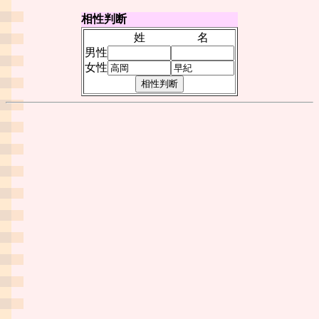
相性判断
姓
名
男性
女性