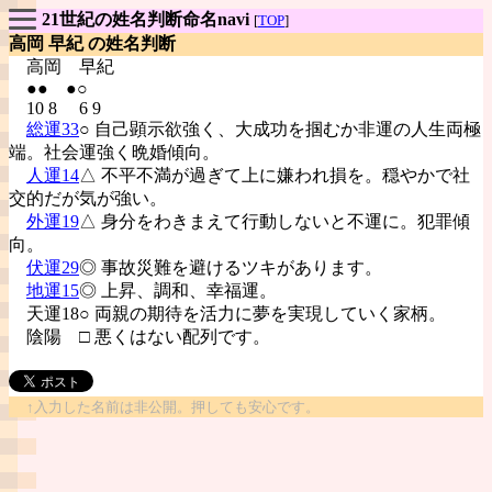
21世紀の姓名判断命名navi
[
TOP
]
高岡 早紀 の姓名判断
高岡
早紀
●● ●○
10 8 6 9
総運33
○ 自己顕示欲強く、大成功を掴むか非運の人生両極
端。社会運強く晩婚傾向。
人運14
△ 不平不満が過ぎて上に嫌われ損を。穏やかで社
交的だが気が強い。
外運19
△ 身分をわきまえて行動しないと不運に。犯罪傾
向。
伏運29
◎ 事故災難を避けるツキがあります。
地運15
◎ 上昇、調和、幸福運。
天運18○ 両親の期待を活力に夢を実現していく家柄。
陰陽
□ 悪くはない配列です。
↑入力した名前は非公開。押しても安心です。