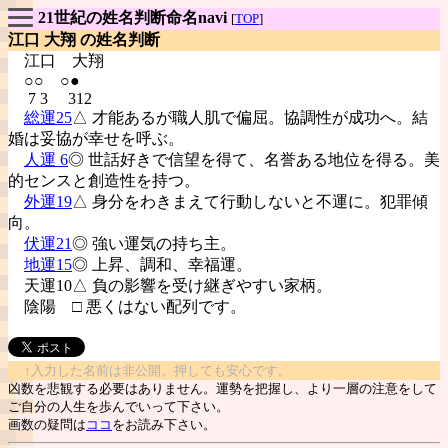
21世紀の姓名判断命名navi
[
TOP
]
江口 大翔 の姓名判断
江口
大翔
○○ ○●
7 3 312
総運25
△ 才能あるが職人肌で偏屈。協調性が成功へ。結
婚は妥協が幸せを呼ぶ。
人運 6
◎ 世話好きで信望を得て、名誉ある地位を得る。美
的センスと創造性を持つ。
外運19
△ 身分をわきまえて行動しないと不運に。犯罪傾
向。
伏運21
◎ 強い運気の持ち主。
地運15
◎ 上昇、調和、幸福運。
天運10△ 負の影響を受け継ぎやすい家柄。
陰陽
□ 悪くはない配列です。
↑入力した名前は非公開。押しても安心です。
凶数を悲観する必要はありません。運勢を把握し、より一層の注意をして
ご自分の人生を歩んでいって下さい。
画数の疑問は
ココ
をお読み下さい。