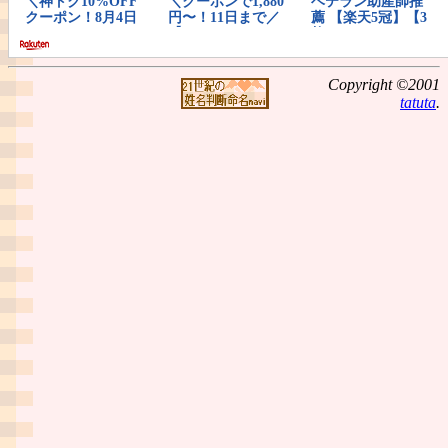
Copyright ©2001
tatuta
.