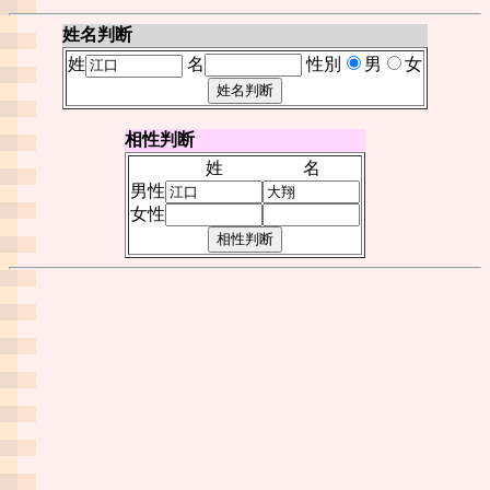
姓名判断
姓
名
性別
男
女
相性判断
姓
名
男性
女性