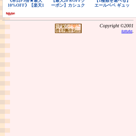
Copyright ©2001
tatuta
.