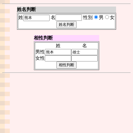
姓名判断
姓
名
性別
男
女
相性判断
姓
名
男性
女性