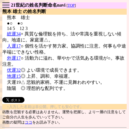
21世紀の姓名判断命名navi
[
TOP
]
熊本 雄士 の姓名判断
熊本
雄士
●○ ●○
14 5 12 3
総運34
× 異質な倫理観を持ち、法や常識を重視しない傾
向。地道に。家庭運△。
人運17
○ 個性を活かす努力家。協調性に注意。何事も中途
半端にできない性格。
外運17
○ 活動力に溢れ、華やかで活気ある環境が○。事故
注意。
伏運32
◎ よい環境で成長できます。
地運15
◎ 上昇、調和、幸福運。
天運19△ 悲観的家柄。不運に見舞われやすい。
陰陽
◎ 理想的な配列です。
↑入力した名前は非公開。押しても安心です。
凶数を悲観する必要はありません。運勢を把握し、より一層の注意をして
ご自分の人生を歩んでいって下さい。
画数の疑問は
ココ
をお読み下さい。