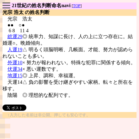
21世紀の姓名判断命名navi
[
TOP
]
光宗 浩太 の姓名判断
光宗
浩太
●● ○●
6 8 11 4
総運29
◎ 統率力、知謀に長け、人の上に立つ存在に。結
婚運○。晩婚傾向。
人運19
△ 明るく頭脳明晰、几帳面。才能、努力が認めら
れないことも多い。
外運10
× 努力が報われない。特殊な犯罪に関係する傾向。
伏運34
× 悪い運数です。
地運15
◎ 上昇、調和、幸福運。
天運14△ 負の影響を受け継ぎやすい家柄。転々と所在を
移す。
陰陽
◎ 理想的な配列です。
↑入力した名前は非公開。押しても安心です。