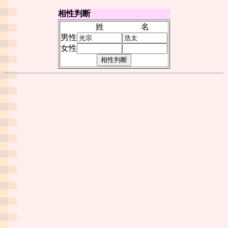
相性判断
姓
名
男性
女性