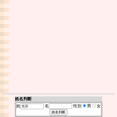
姓名判断
姓
名
性別
男
女