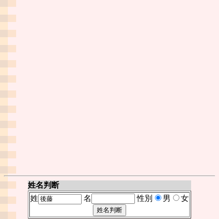
姓名判断
姓
名
性別
男
女