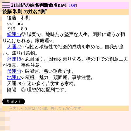
21世紀の姓名判断命名navi
[
TOP
]
後藤 和則 の姓名判断
後藤
和則
○○ ●○
919 8 9
総運45
◎ 誠実で、地味だが堅実な人生。困難に遭うが切
りぬけられる。家庭運○。
人運27
○ 個性と積極性で社会的成功を収める。自我が強
い。焦りは禁物。
外運18
○ 忍耐強く、困難を乗り切る。枠の中での創意工夫
が得意。事件注意。
伏運44
× 破滅運。悪い運数です。
地運17
○ 積極、魅力、頑固運。事故注意。
天運28△ 迷い多く苦労する家柄。
陰陽
◎ 理想的な配列です。
↑入力した名前は非公開。押しても安心です。