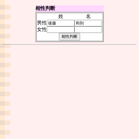
相性判断
姓
名
男性
女性