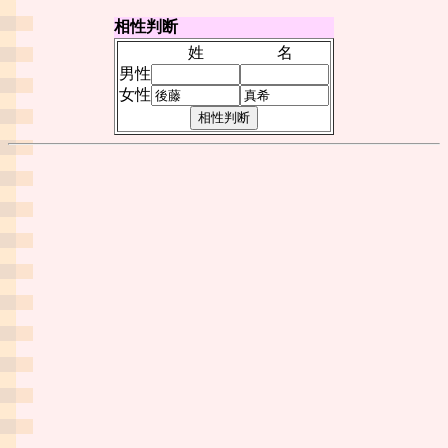
相性判断
姓
名
男性
女性