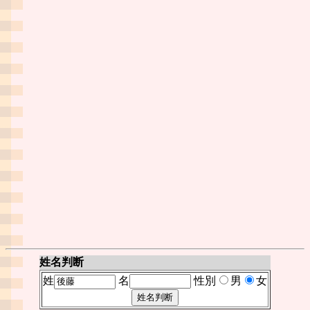
姓名判断
姓
名
性別
男
女