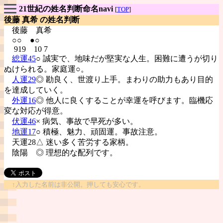
21世紀の姓名判断命名navi
[
TOP
]
後藤 真希 の姓名判断
後藤
真希
○○ ●○
919 10 7
総運45
○ 誠実で、地味だが堅実な人生。困難に遭うが切り
ぬけられる。家庭運○。
人運29
◎ 勘良く、世渡り上手。まわりの助力もあり目的
を達成していく。
外運16
◎ 他人に良くすることが幸運を呼びます。臨機応
変な対応が得意。
伏運46
× 病気、事故で早死が多い。
地運17
○ 積極、魅力、頑固運。事故注意。
天運28△ 迷い多く苦労する家柄。
陰陽
◎ 理想的な配列です。
↑入力した名前は非公開。押しても安心です。