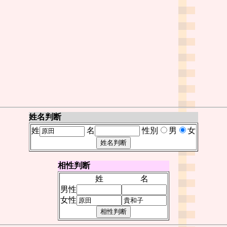
姓名判断
姓
名
性別
男
女
相性判断
姓
名
男性
女性