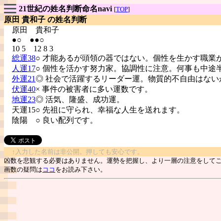
21世紀の姓名判断命名navi
[
TOP
]
原田 貴和子 の姓名判断
原田
貴和子
●○ ●●○
10 5 12 8 3
総運38
○ 才能あるが頭領の器ではない。個性を生かす職業
人運17
○ 個性を活かす努力家。協調性に注意。何事も中途
外運21
◎ 社会で活躍するリーダー運。物質的不自由はない
伏運40
× 事件の被害者に多い運数です。
地運23
◎ 活気、隆盛、成功運。
天運15○ 先祖に守られ、幸福な人生を送れます。
陰陽
○ 良い配列です。
↑入力した名前は非公開。押しても安心です。
凶数を悲観する必要はありません。運勢を把握し、より一層の注意をして
画数の疑問は
ココ
をお読み下さい。