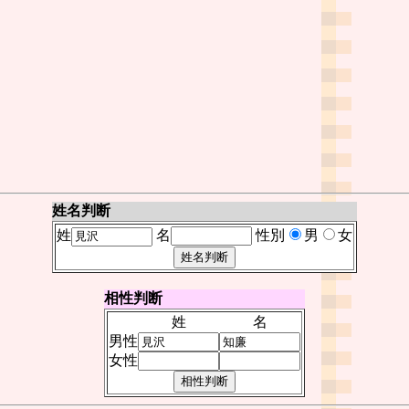
姓名判断
姓
名
性別
男
女
相性判断
姓
名
男性
女性