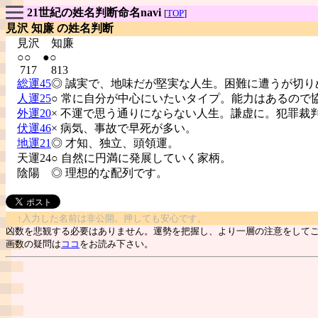
21世紀の姓名判断命名navi
[
TOP
]
見沢 知廉 の姓名判断
見沢
知廉
○○ ●○
717 813
総運45
◎ 誠実で、地味だが堅実な人生。困難に遭うが切り
人運25
○ 常に自分が中心にいたいタイプ。能力はあるので
外運20
× 不運で思う通りにならない人生。謙虚に。犯罪裁
伏運46
× 病気、事故で早死が多い。
地運21
◎ 才知、独立、頭領運。
天運24○ 自然に円満に発展していく家柄。
陰陽
◎ 理想的な配列です。
↑入力した名前は非公開。押しても安心です。
凶数を悲観する必要はありません。運勢を把握し、より一層の注意をして
画数の疑問は
ココ
をお読み下さい。