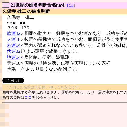
21世紀の姓名判断命名navi
[
TOP
]
久保寺 雄二 の姓名判断
久保寺
雄二
○○● ●●
3 9 6 12 2
総運32
○ 周囲の助力と、好機をつかむ運があり、成功を収
人運18
○ 抜群の積極性で成功をつかむ。面倒見が良く協調
外運14
× 実力が認められないことも多いが、反骨心があれ
伏運32
◎ よい環境で成長できます。
地運14
× 反体制、病弱、波乱運。
天運18○ 両親の期待を活力に夢を実現していく家柄。
陰陽
△ あまり良くない配列です。
↑入力した名前は非公開。押しても安心です。
凶数を悲観する必要はありません。運勢を把握し、より一層の注意をして
画数の疑問は
ココ
をお読み下さい。