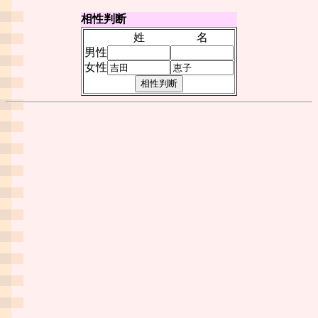
相性判断
姓
名
男性
女性