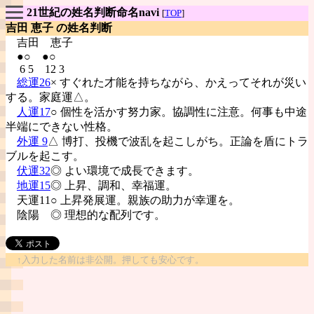
21世紀の姓名判断命名navi
[
TOP
]
吉田 恵子 の姓名判断
吉田
恵子
●○ ●○
6 5 12 3
総運26
× すぐれた才能を持ちながら、かえってそれが災い
する。家庭運△。
人運17
○ 個性を活かす努力家。協調性に注意。何事も中途
半端にできない性格。
外運 9
△ 博打、投機で波乱を起こしがち。正論を盾にトラ
ブルを起こす。
伏運32
◎ よい環境で成長できます。
地運15
◎ 上昇、調和、幸福運。
天運11○ 上昇発展運。親族の助力が幸運を。
陰陽
◎ 理想的な配列です。
↑入力した名前は非公開。押しても安心です。