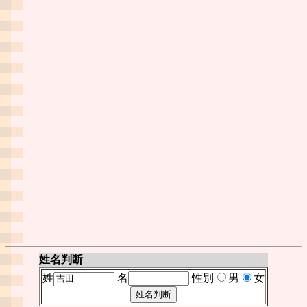
姓名判断
姓
名
性別
男
女