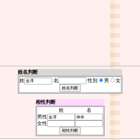
姓名判断
姓
名
性別
男
女
相性判断
姓
名
男性
女性