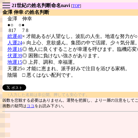
21世紀の姓名判断命名navi
[
TOP
]
金澤 伸幸 の姓名判断
金澤
伸幸
●○ ○●
817 7 8
総運40
× 才能あるが人望なし。波乱の人生。地道な努力が
人運24
○ 向上心、意欲盛ん。集団の中で活躍。少々気分屋
外運16
◎ 他人に良くすることが幸運を呼びます。臨機応変
伏運39
◎ 困難に負けない強さがあります。
地運15
◎ 上昇、調和、幸福運。
天運25○ 才能に恵まれ、派手好みで注目を浴びる家柄。
陰陽
□ 悪くはない配列です。
↑入力した名前は非公開。押しても安心です。
凶数を悲観する必要はありません。運勢を把握し、より一層の注意をして
画数の疑問は
ココ
をお読み下さい。