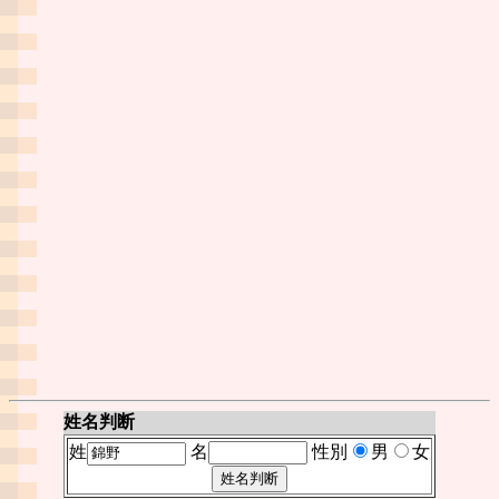
姓名判断
姓
名
性別
男
女