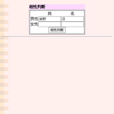
相性判断
姓
名
男性
女性