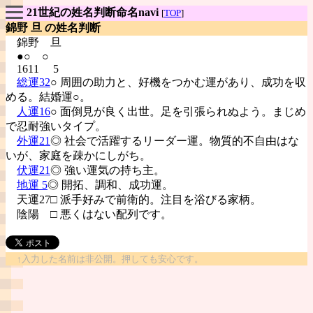
21世紀の姓名判断命名navi
[
TOP
]
錦野 旦 の姓名判断
錦野
旦
●○ ○
1611 5
総運32
○ 周囲の助力と、好機をつかむ運があり、成功を収
める。結婚運○。
人運16
○ 面倒見が良く出世。足を引張られぬよう。まじめ
で忍耐強いタイプ。
外運21
◎ 社会で活躍するリーダー運。物質的不自由はな
いが、家庭を疎かにしがち。
伏運21
◎ 強い運気の持ち主。
地運 5
◎ 開拓、調和、成功運。
天運27□ 派手好みで前衛的。注目を浴びる家柄。
陰陽
□ 悪くはない配列です。
↑入力した名前は非公開。押しても安心です。