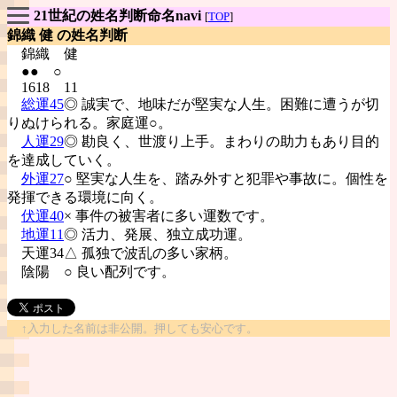
21世紀の姓名判断命名navi
[
TOP
]
錦織 健 の姓名判断
錦織
健
●● ○
1618 11
総運45
◎ 誠実で、地味だが堅実な人生。困難に遭うが切
りぬけられる。家庭運○。
人運29
◎ 勘良く、世渡り上手。まわりの助力もあり目的
を達成していく。
外運27
○ 堅実な人生を、踏み外すと犯罪や事故に。個性を
発揮できる環境に向く。
伏運40
× 事件の被害者に多い運数です。
地運11
◎ 活力、発展、独立成功運。
天運34△ 孤独で波乱の多い家柄。
陰陽
○ 良い配列です。
↑入力した名前は非公開。押しても安心です。