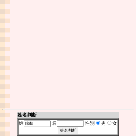
姓名判断
姓
名
性別
男
女