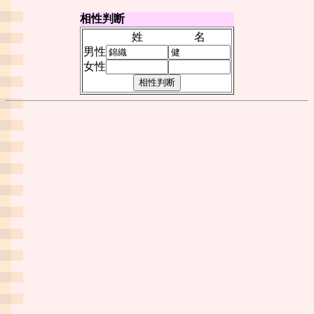
相性判断
姓
名
男性
女性