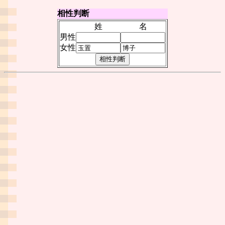
相性判断
姓
名
男性
女性