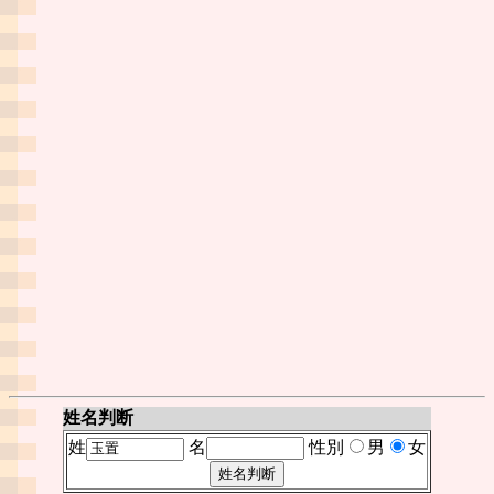
姓名判断
姓
名
性別
男
女