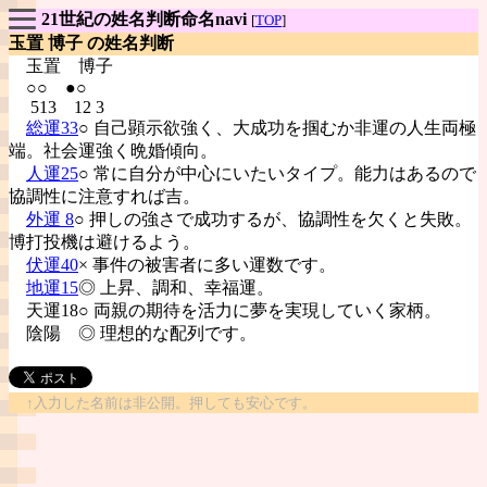
21世紀の姓名判断命名navi
[
TOP
]
玉置 博子 の姓名判断
玉置
博子
○○ ●○
513 12 3
総運33
○ 自己顕示欲強く、大成功を掴むか非運の人生両極
端。社会運強く晩婚傾向。
人運25
○ 常に自分が中心にいたいタイプ。能力はあるので
協調性に注意すれば吉。
外運 8
○ 押しの強さで成功するが、協調性を欠くと失敗。
博打投機は避けるよう。
伏運40
× 事件の被害者に多い運数です。
地運15
◎ 上昇、調和、幸福運。
天運18○ 両親の期待を活力に夢を実現していく家柄。
陰陽
◎ 理想的な配列です。
↑入力した名前は非公開。押しても安心です。