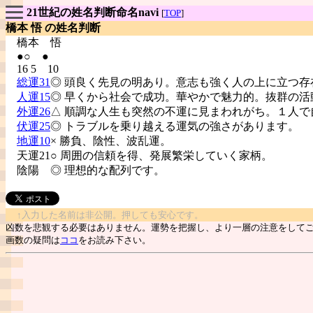
21世紀の姓名判断命名navi
[
TOP
]
橋本 悟 の姓名判断
橋本
悟
●○ ●
16 5 10
総運31
◎ 頭良く先見の明あり。意志も強く人の上に立つ存
人運15
◎ 早くから社会で成功。華やかで魅力的。抜群の活
外運26
△ 順調な人生も突然の不運に見まわれがち。１人で
伏運25
◎ トラブルを乗り越える運気の強さがあります。
地運10
× 勝負、陰性、波乱運。
天運21○ 周囲の信頼を得、発展繁栄していく家柄。
陰陽
◎ 理想的な配列です。
↑入力した名前は非公開。押しても安心です。
凶数を悲観する必要はありません。運勢を把握し、より一層の注意をして
画数の疑問は
ココ
をお読み下さい。