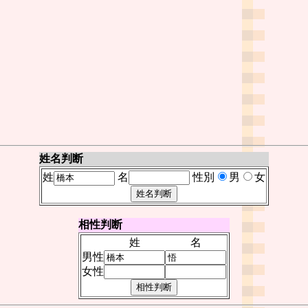
姓名判断
姓
名
性別
男
女
相性判断
姓
名
男性
女性