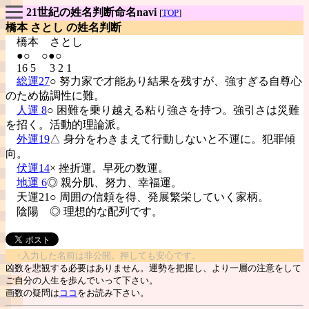
21世紀の姓名判断命名navi
[
TOP
]
橋本 さとし の姓名判断
橋本
さとし
●○ ○●○
16 5 3 2 1
総運27
○ 努力家で才能あり結果を残すが、強すぎる自尊心
のため協調性に難。
人運 8
○ 困難を乗り越える粘り強さを持つ。強引さは災難
を招く。活動的理論派。
外運19
△ 身分をわきまえて行動しないと不運に。犯罪傾
向。
伏運14
× 挫折運。早死の数運。
地運 6
◎ 親分肌、努力、幸福運。
天運21○ 周囲の信頼を得、発展繁栄していく家柄。
陰陽
◎ 理想的な配列です。
↑入力した名前は非公開。押しても安心です。
凶数を悲観する必要はありません。運勢を把握し、より一層の注意をして
ご自分の人生を歩んでいって下さい。
画数の疑問は
ココ
をお読み下さい。