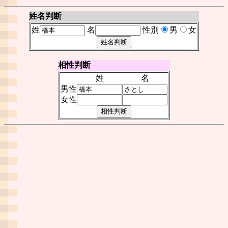
姓名判断
姓
名
性別
男
女
相性判断
姓
名
男性
女性