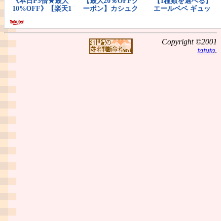
Copyright ©2001
tatuta
.