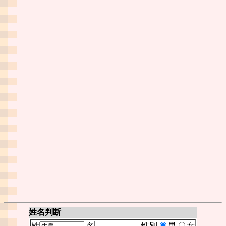
姓名判断
姓
名
性別
男
女