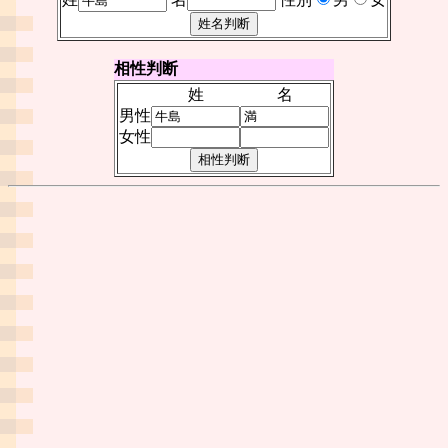
相性判断
姓
名
男性
女性