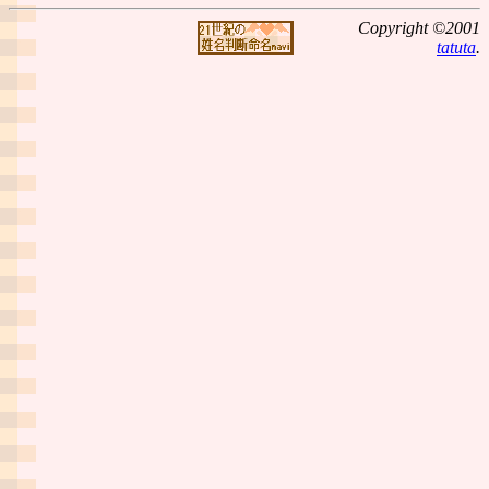
Copyright ©2001
tatuta
.