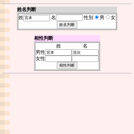
姓名判断
姓
名
性別
男
女
相性判断
姓
名
男性
女性