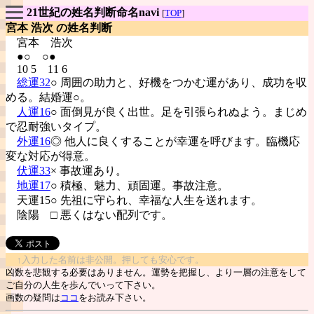
21世紀の姓名判断命名navi
[
TOP
]
宮本 浩次 の姓名判断
宮本
浩次
●○ ○●
10 5 11 6
総運32
○ 周囲の助力と、好機をつかむ運があり、成功を収
める。結婚運○。
人運16
○ 面倒見が良く出世。足を引張られぬよう。まじめ
で忍耐強いタイプ。
外運16
◎ 他人に良くすることが幸運を呼びます。臨機応
変な対応が得意。
伏運33
× 事故運あり。
地運17
○ 積極、魅力、頑固運。事故注意。
天運15○ 先祖に守られ、幸福な人生を送れます。
陰陽
□ 悪くはない配列です。
↑入力した名前は非公開。押しても安心です。
凶数を悲観する必要はありません。運勢を把握し、より一層の注意をして
ご自分の人生を歩んでいって下さい。
画数の疑問は
ココ
をお読み下さい。