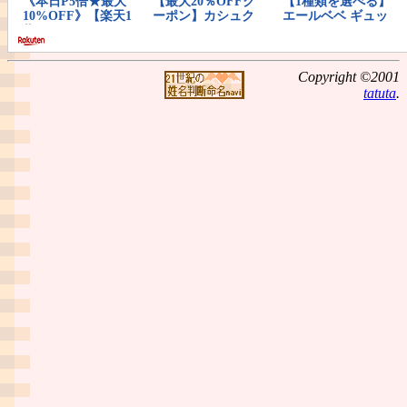
Copyright ©2001
tatuta
.