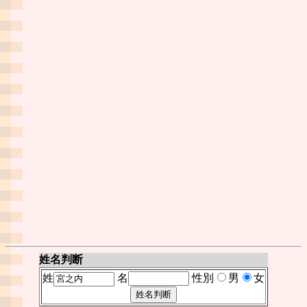
姓名判断
姓
名
性別
男
女