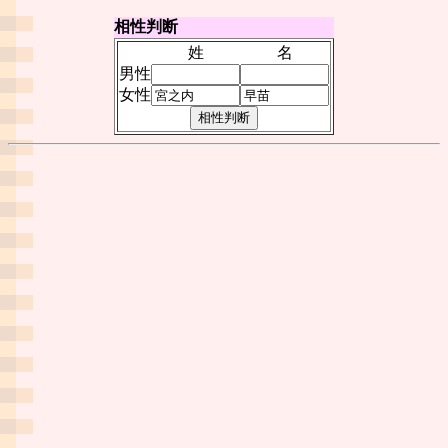
相性判断
姓
名
男性
女性