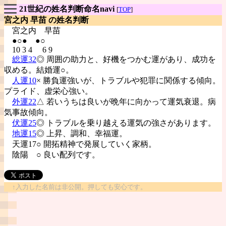
21世紀の姓名判断命名navi
[
TOP
]
宮之内 早苗 の姓名判断
宮之内
早苗
●○● ●○
10 3 4 6 9
総運32
◎ 周囲の助力と、好機をつかむ運があり、成功を
収める。結婚運○。
人運10
× 勝負運強いが、トラブルや犯罪に関係する傾向。
プライド、虚栄心強い。
外運22
△ 若いうちは良いが晩年に向かって運気衰退。病
気事故傾向。
伏運25
◎ トラブルを乗り越える運気の強さがあります。
地運15
◎ 上昇、調和、幸福運。
天運17○ 開拓精神で発展していく家柄。
陰陽
○ 良い配列です。
↑入力した名前は非公開。押しても安心です。