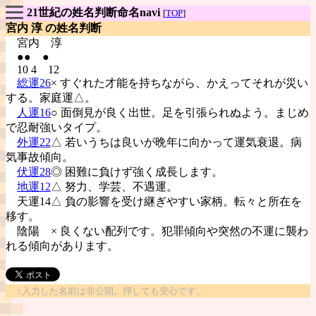
21世紀の姓名判断命名navi
[
TOP
]
宮内 淳 の姓名判断
宮内
淳
●● ●
10 4 12
総運26
× すぐれた才能を持ちながら、かえってそれが災い
する。家庭運△。
人運16
○ 面倒見が良く出世。足を引張られぬよう。まじめ
で忍耐強いタイプ。
外運22
△ 若いうちは良いが晩年に向かって運気衰退。病
気事故傾向。
伏運28
◎ 困難に負けず強く成長します。
地運12
△ 努力、学芸、不遇運。
天運14△ 負の影響を受け継ぎやすい家柄。転々と所在を
移す。
陰陽
× 良くない配列です。犯罪傾向や突然の不運に襲わ
れる傾向があります。
↑入力した名前は非公開。押しても安心です。