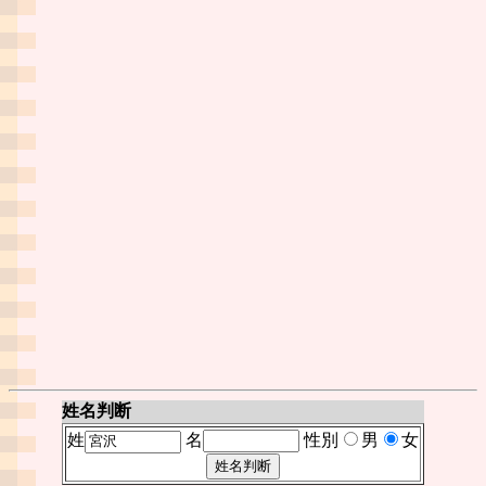
姓名判断
姓
名
性別
男
女