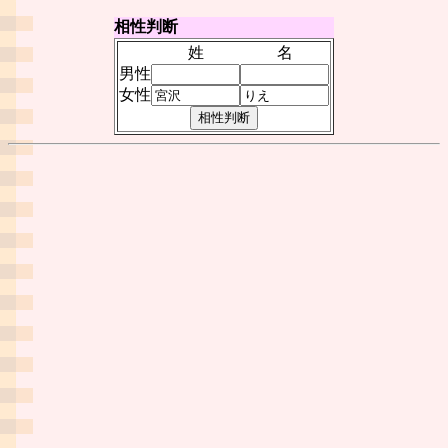
相性判断
姓
名
男性
女性