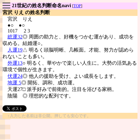
21世紀の姓名判断命名navi
[
TOP
]
宮沢 りえ の姓名判断
宮沢
りえ
●○ ●○
1017 2 3
総運32
◎ 周囲の助力と、好機をつかむ運があり、成功を
収める。結婚運○。
人運19
△ 明るく頭脳明晰、几帳面。才能、努力が認めら
れないことも多い。
外運13
○ 明るく、華やかで楽しい人生に。大勢の活気ある
環境で個性が生きます。
伏運24
◎ 他人の援助を受け、よい成長をします。
地運 5
◎ 開拓、調和、成功運。
天運27□ 派手好みで前衛的。注目を浴びる家柄。
陰陽
◎ 理想的な配列です。
↑入力した名前は非公開。押しても安心です。