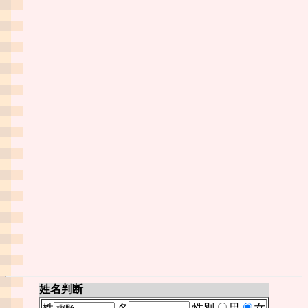
姓名判断
姓
名
性別
男
女