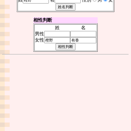
相性判断
姓
名
男性
女性