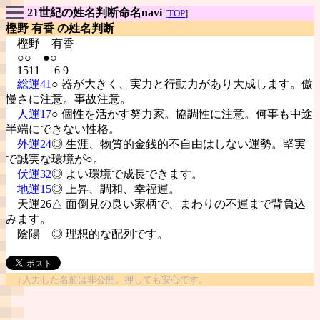
21世紀の姓名判断命名navi
[
TOP
]
樫野 有香 の姓名判断
樫野
有香
○○ ●○
1511 6 9
総運41
○ 器が大きく、実力と行動力があり大成します。傲
慢さに注意。事故注意。
人運17
○ 個性を活かす努力家。協調性に注意。何事も中途
半端にできない性格。
外運24
◎ 生涯、物質的金銭的不自由はしない運勢。堅実
で誠実な環境が○。
伏運32
◎ よい環境で成長できます。
地運15
◎ 上昇、調和、幸福運。
天運26△ 面倒見の良い家柄で、まわりの不運まで背負込
みます。
陰陽
◎ 理想的な配列です。
↑入力した名前は非公開。押しても安心です。