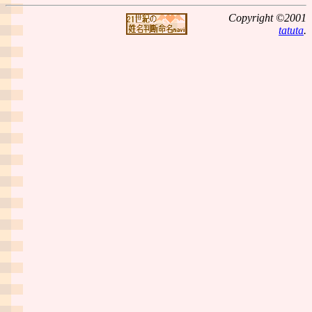
Copyright ©2001
tatuta
.