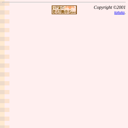
Copyright ©2001
tatuta
.