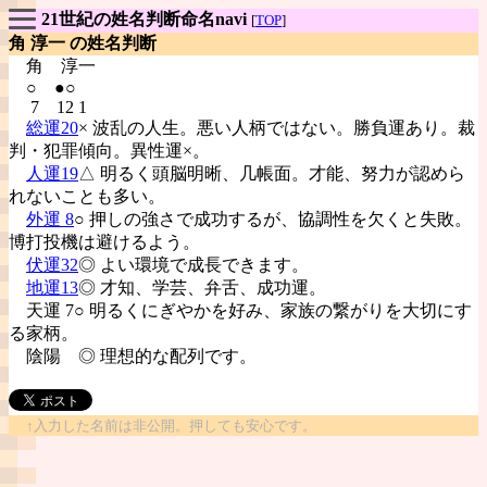
21世紀の姓名判断命名navi
[
TOP
]
角 淳一 の姓名判断
角
淳一
○ ●○
7 12 1
総運20
× 波乱の人生。悪い人柄ではない。勝負運あり。裁
判・犯罪傾向。異性運×。
人運19
△ 明るく頭脳明晰、几帳面。才能、努力が認めら
れないことも多い。
外運 8
○ 押しの強さで成功するが、協調性を欠くと失敗。
博打投機は避けるよう。
伏運32
◎ よい環境で成長できます。
地運13
◎ 才知、学芸、弁舌、成功運。
天運 7○ 明るくにぎやかを好み、家族の繋がりを大切にす
る家柄。
陰陽
◎ 理想的な配列です。
↑入力した名前は非公開。押しても安心です。