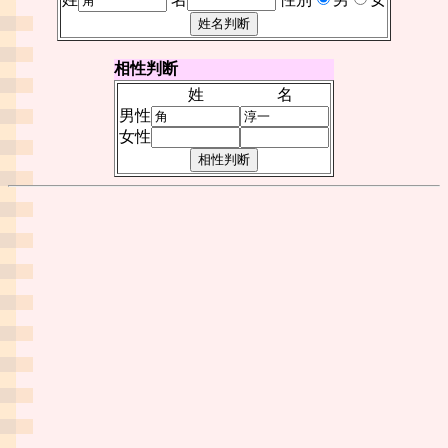
相性判断
姓
名
男性
女性