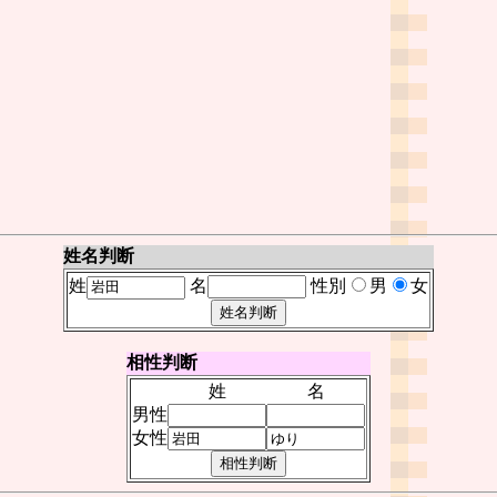
姓名判断
姓
名
性別
男
女
相性判断
姓
名
男性
女性