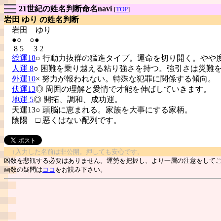
21世紀の姓名判断命名navi
[
TOP
]
岩田 ゆり の姓名判断
岩田
ゆり
●○ ○●
8 5 3 2
総運18
○ 行動力抜群の猛進タイプ。運命を切り開く。やや
人運 8
○ 困難を乗り越える粘り強さを持つ。強引さは災難
外運10
× 努力が報われない。特殊な犯罪に関係する傾向。
伏運13
◎ 周囲の理解と愛情で才能を伸ばしていきます。
地運 5
◎ 開拓、調和、成功運。
天運13○ 頭脳に恵まれる。家族を大事にする家柄。
陰陽
□ 悪くはない配列です。
↑入力した名前は非公開。押しても安心です。
凶数を悲観する必要はありません。運勢を把握し、より一層の注意をして
画数の疑問は
ココ
をお読み下さい。