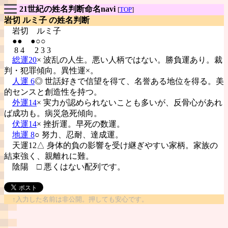
21世紀の姓名判断命名navi
[
TOP
]
岩切 ルミ子 の姓名判断
岩切
ルミ子
●● ●○○
8 4 2 3 3
総運20
× 波乱の人生。悪い人柄ではない。勝負運あり。裁
判・犯罪傾向。異性運×。
人運 6
◎ 世話好きで信望を得て、名誉ある地位を得る。美
的センスと創造性を持つ。
外運14
× 実力が認められないことも多いが、反骨心があれ
ば成功も。病災急死傾向。
伏運14
× 挫折運。早死の数運。
地運 8
○ 努力、忍耐、達成運。
天運12△ 身体的負の影響を受け継ぎやすい家柄。家族の
結束強く、親離れに難。
陰陽
□ 悪くはない配列です。
↑入力した名前は非公開。押しても安心です。