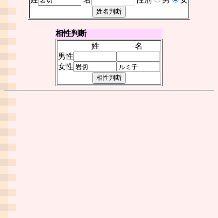
相性判断
姓
名
男性
女性