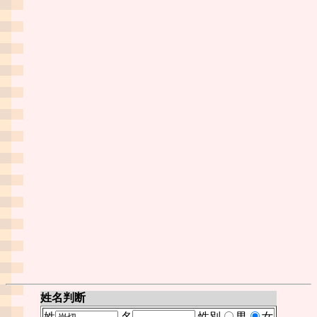
姓名判断
姓
名
性別
男
女