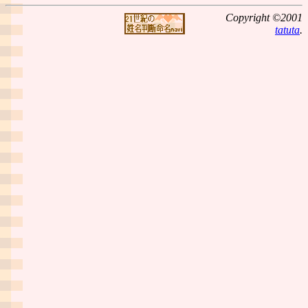
Copyright ©2001
tatuta
.