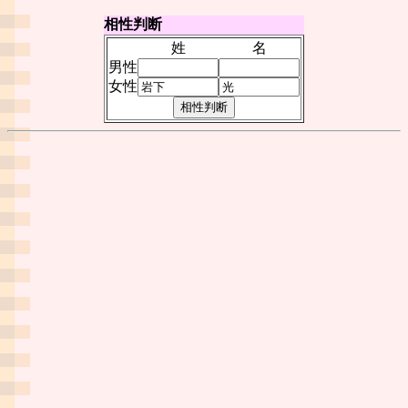
相性判断
姓
名
男性
女性