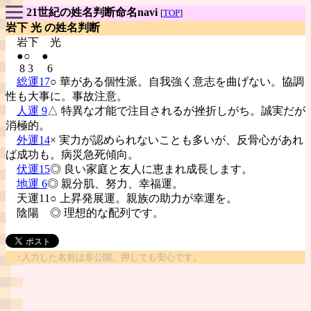
21世紀の姓名判断命名navi
[
TOP
]
岩下 光 の姓名判断
岩下
光
●○ ●
8 3 6
総運17
○ 華がある個性派。自我強く意志を曲げない。協調
性も大事に。事故注意。
人運 9
△ 特異な才能で注目されるが挫折しがち。誠実だが
消極的。
外運14
× 実力が認められないことも多いが、反骨心があれ
ば成功も。病災急死傾向。
伏運15
◎ 良い家庭と友人に恵まれ成長します。
地運 6
◎ 親分肌、努力、幸福運。
天運11○ 上昇発展運。親族の助力が幸運を。
陰陽
◎ 理想的な配列です。
↑入力した名前は非公開。押しても安心です。