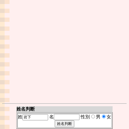
姓名判断
姓
名
性別
男
女