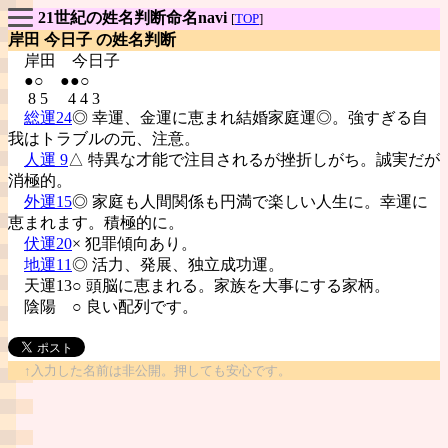
21世紀の姓名判断命名navi
[
TOP
]
岸田 今日子 の姓名判断
岸田
今日子
●○ ●●○
8 5 4 4 3
総運24
◎ 幸運、金運に恵まれ結婚家庭運◎。強すぎる自
我はトラブルの元、注意。
人運 9
△ 特異な才能で注目されるが挫折しがち。誠実だが
消極的。
外運15
◎ 家庭も人間関係も円満で楽しい人生に。幸運に
恵まれます。積極的に。
伏運20
× 犯罪傾向あり。
地運11
◎ 活力、発展、独立成功運。
天運13○ 頭脳に恵まれる。家族を大事にする家柄。
陰陽
○ 良い配列です。
↑入力した名前は非公開。押しても安心です。