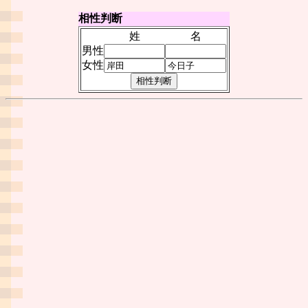
相性判断
姓
名
男性
女性