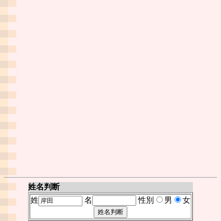
姓名判断
姓
名
性別
男
女