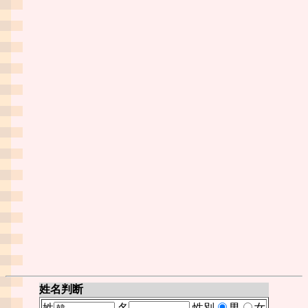
姓名判断
姓
名
性別
男
女