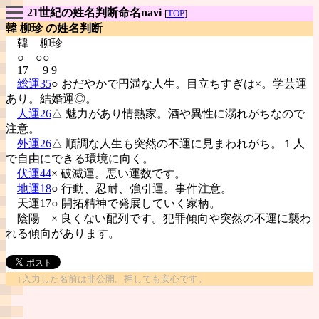
21世紀の姓名判断命名navi
[
TOP
]
韓 柳珍 の姓名判断
韓
柳珍
○ ○○
17 9 9
総運35
○ おだやかで円満な人生。目立ちすぎは×。学芸運
あり。結婚運◎。
人運26
△ 魅力があり情熱家。酒や異性に溺れがちなので
注意。
外運26
△ 順調な人生も突然の不運に見まわれがち。１人
で自由にできる環境に向く。
伏運44
× 破滅運。悪い運数です。
地運18
○ 行動、忍耐、強引運。事件注意。
天運17○ 開拓精神で発展していく家柄。
陰陽
× 良くない配列です。犯罪傾向や突然の不運に襲わ
れる傾向があります。
↑入力した名前は非公開。押しても安心です。