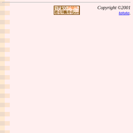
Copyright ©2001
tatuta
.