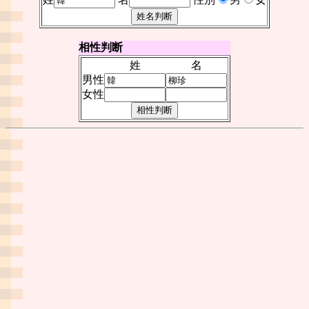
相性判断
姓
名
男性
女性