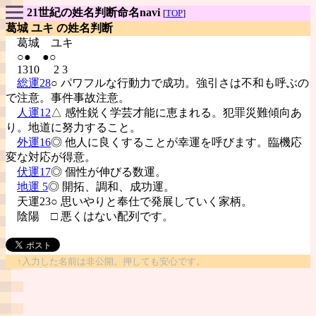
21世紀の姓名判断命名navi
[
TOP
]
葛城 ユキ の姓名判断
葛城
ユキ
○● ●○
1310 2 3
総運28
○ パワフルな行動力で成功。強引さは不和も呼ぶの
で注意。事件事故注意。
人運12
△ 感性鋭く学芸才能に恵まれる。犯罪災難傾向あ
り。地道に努力すること。
外運16
◎ 他人に良くすることが幸運を呼びます。臨機応
変な対応が得意。
伏運17
◎ 個性が伸びる数運。
地運 5
◎ 開拓、調和、成功運。
天運23○ 思いやりと奉仕で発展していく家柄。
陰陽
□ 悪くはない配列です。
↑入力した名前は非公開。押しても安心です。