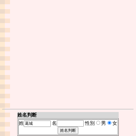
姓名判断
姓
名
性別
男
女