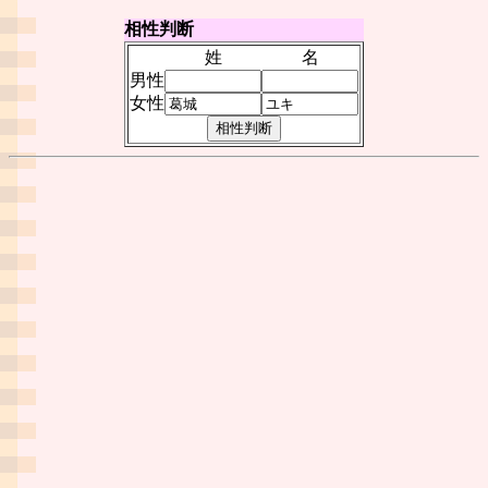
相性判断
姓
名
男性
女性