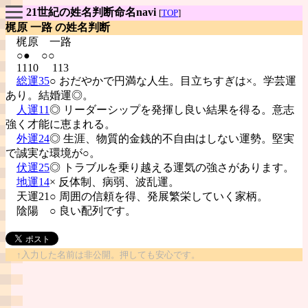
21世紀の姓名判断命名navi
[
TOP
]
梶原 一路 の姓名判断
梶原
一路
○● ○○
1110 113
総運35
○ おだやかで円満な人生。目立ちすぎは×。学芸運
あり。結婚運◎。
人運11
◎ リーダーシップを発揮し良い結果を得る。意志
強く才能に恵まれる。
外運24
◎ 生涯、物質的金銭的不自由はしない運勢。堅実
で誠実な環境が○。
伏運25
◎ トラブルを乗り越える運気の強さがあります。
地運14
× 反体制、病弱、波乱運。
天運21○ 周囲の信頼を得、発展繁栄していく家柄。
陰陽
○ 良い配列です。
↑入力した名前は非公開。押しても安心です。