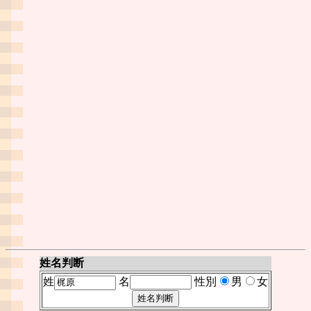
姓名判断
姓
名
性別
男
女