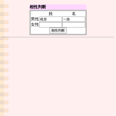
相性判断
姓
名
男性
女性