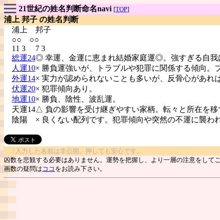
21世紀の姓名判断命名navi
[
TOP
]
浦上 邦子 の姓名判断
浦上
邦子
○○ ○○
11 3 7 3
総運24
◎ 幸運、金運に恵まれ結婚家庭運◎。強すぎる自我
人運10
× 勝負運強いが、トラブルや犯罪に関係する傾向。
外運14
× 実力が認められないことも多いが、反骨心があれ
伏運20
× 犯罪傾向あり。
地運10
× 勝負、陰性、波乱運。
天運14△ 負の影響を受け継ぎやすい家柄。転々と所在を移
陰陽
× 良くない配列です。犯罪傾向や突然の不運に襲わ
↑入力した名前は非公開。押しても安心です。
凶数を悲観する必要はありません。運勢を把握し、より一層の注意をして
画数の疑問は
ココ
をお読み下さい。