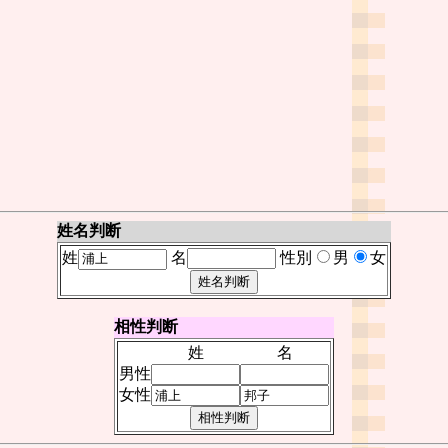
姓名判断
姓
名
性別
男
女
相性判断
姓
名
男性
女性